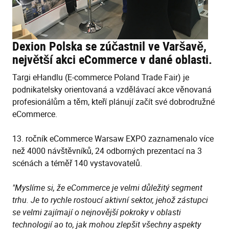
Dexion Polska se zúčastnil ve Varšavě,
největší akci eCommerce v dané oblasti.
Targi eHandlu (E-commerce Poland Trade Fair) je
podnikatelsky orientovaná a vzdělávací akce věnovaná
profesionálům a těm, kteří plánují začít své dobrodružné
eCommerce.
13. ročník eCommerce Warsaw EXPO zaznamenalo více
než 4000 návštěvníků, 24 odborných prezentací na 3
scénách a téměř 140 vystavovatelů.
"Myslíme si, že eCommerce je velmi důležitý segment
trhu. Je to rychle rostoucí aktivní sektor, jehož zástupci
se velmi zajímají o nejnovější pokroky v oblasti
technologií ao to, jak mohou zlepšit všechny aspekty