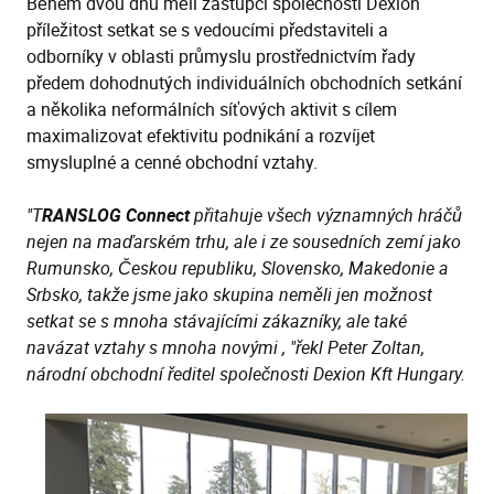
Během dvou dnů měli zástupci společnosti Dexion
příležitost setkat se s vedoucími představiteli a
odborníky v oblasti průmyslu prostřednictvím řady
předem dohodnutých individuálních obchodních setkání
a několika neformálních síťových aktivit s cílem
maximalizovat efektivitu podnikání a rozvíjet
smysluplné a cenné obchodní vztahy.
"T
RANSLOG Connect
přitahuje všech významných hráčů
nejen na maďarském trhu, ale i ze sousedních zemí jako
Rumunsko, Českou republiku, Slovensko, Makedonie a
Srbsko, takže jsme jako skupina neměli jen možnost
setkat se s mnoha stávajícími zákazníky, ale také
navázat vztahy s mnoha novými , "řekl Peter Zoltan,
národní obchodní ředitel společnosti Dexion Kft Hungary.