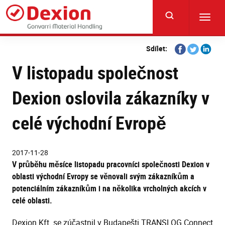
Skip
to
Toggl
main
navig
content
Share
Share
Share
Sdílet:
on
on
on
V listopadu společnost
Facebook
Twitter
Linkedi
Dexion oslovila zákazníky v
celé východní Evropě
2017-11-28
V průběhu měsíce listopadu pracovníci společnosti Dexion v
oblasti východní Evropy se věnovali svým zákazníkům a
potenciálním zákazníkům i na několika vrcholných akcích v
celé oblasti.
Dexion Kft. se zúčastnil v Budapešti TRANSLOG Connect