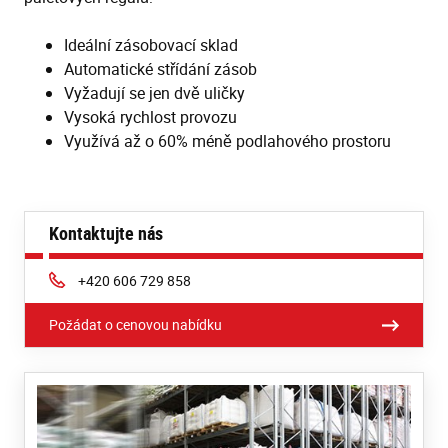
Ideální zásobovací sklad
Automatické střídání zásob
Vyžadují se jen dvě uličky
Vysoká rychlost provozu
Využívá až o 60% méně podlahového prostoru
Kontaktujte nás
Phone:
+420 606 729 858
Požádat o cenovou nabídku