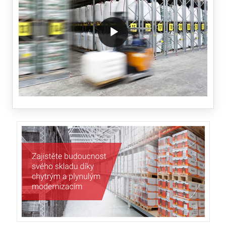
/block/textandmediablock/playvideo.Local