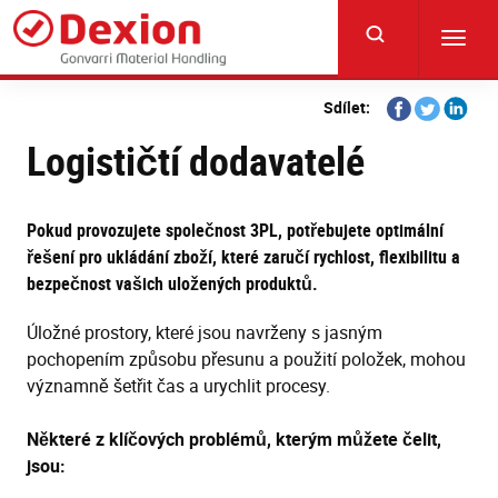
Skip
to
Toggl
main
navig
content
Share
Share
Share
Sdílet:
on
on
on
Logističtí dodavatelé
Facebook
Twitter
Linkedi
Pokud provozujete společnost 3PL, potřebujete optimální
řešení pro ukládání zboží, které zaručí rychlost, flexibilitu a
bezpečnost vašich uložených produktů.
Úložné prostory, které jsou navrženy s jasným
pochopením způsobu přesunu a použití položek, mohou
významně šetřit čas a urychlit procesy.
Některé z klíčových problémů, kterým můžete čelit,
jsou: