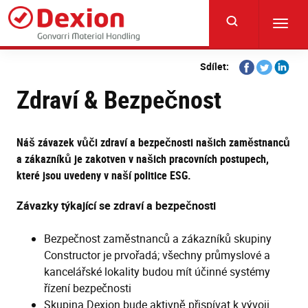
Skip
to
Toggl
main
navig
content
Share
Share
Share
Sdílet:
on
on
on
Zdraví & Bezpečnost
Facebook
Twitter
Linkedi
Náš závazek vůči zdraví a bezpečnosti našich zaměstnanců
a zákazníků je zakotven v našich pracovních postupech,
které jsou uvedeny v naší politice ESG.
Závazky týkající se zdraví a bezpečnosti
Bezpečnost zaměstnanců a zákazníků skupiny
Constructor je prvořadá; všechny průmyslové a
kancelářské lokality budou mít účinné systémy
řízení bezpečnosti
Skupina Dexion bude aktivně přispívat k vývoji