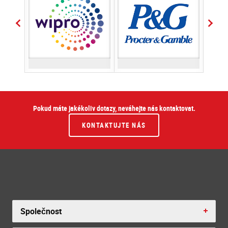
Pokud máte jakékoliv dotazy, neváhejte nás kontaktovat.
KONTAKTUJTE NÁS
Společnost