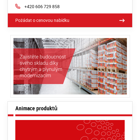
Phone:
+420 606 729 858
Požádat o cenovou nabídku
Animace produktů