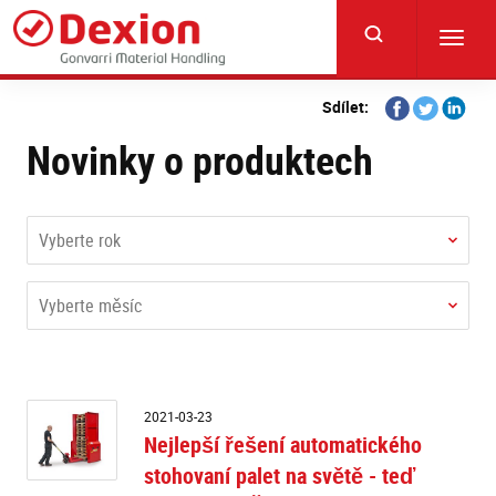
Skip
to
Toggl
main
navig
content
Share
Share
Share
Sdílet:
on
on
on
Novinky o produktech
Facebook
Twitter
Linkedi
Vyberte rok
Vyberte měsíc
Ne
2021-03-23
ře
Nejlepší řešení automatického
a
stohovaní palet na světě - teď
s