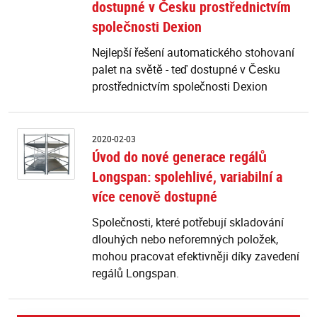
pa
dostupné v Česku prostřednictvím
n
společnosti Dexion
s
-
Nejlepší řešení automatického stohovaní
t
palet na světě - teď dostupné v Česku
d
prostřednictvím společnosti Dexion
v
Č
p
sp
Ú
2020-02-03
D
d
Úvod do nové generace regálů
n
Longspan: spolehlivé, variabilní a
g
re
více cenově dostupné
L
sp
Společnosti, které potřebují skladování
va
dlouhých nebo neforemných položek,
a
mohou pracovat efektivněji díky zavedení
ví
regálů Longspan.
c
d