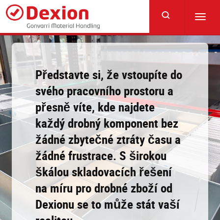
Skip
to
Toggl
main
navig
content
Představte si, že vstoupíte do
svého pracovního prostoru a
přesně víte, kde najdete
každý drobný komponent bez
žádné zbytečné ztráty času a
žádné frustrace. S širokou
škálou skladovacích řešení
na míru pro drobné zboží od
Dexionu se to může stát vaší