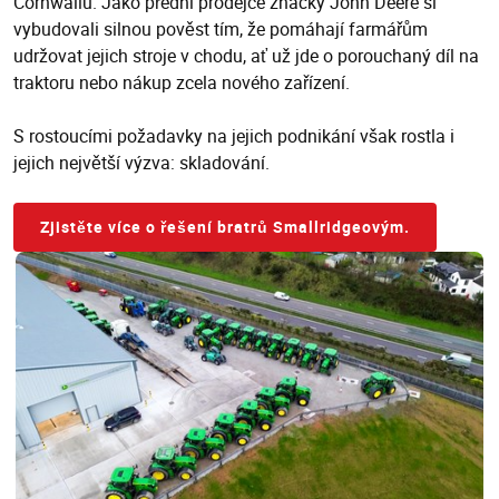
Cornwallu. Jako přední prodejce značky John Deere si
vybudovali silnou pověst tím, že pomáhají farmářům
udržovat jejich stroje v chodu, ať už jde o porouchaný díl na
traktoru nebo nákup zcela nového zařízení.
S rostoucími požadavky na jejich podnikání však rostla i
jejich největší výzva: skladování.
Zjistěte více o řešení bratrů Smallridgeovým.