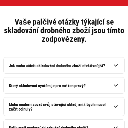
Vaše palčivé otázky týkající se
skladování drobného zboží jsou tímto
zodpovězeny.
Jak mohu učinit skladování drobného zboží efektivnější?
Efektivita se nestane náhodou; jde o chytrá rozhodnutí
Který skladovací systém je pro mě ten pravý?
a zjednodušené procesy. Zde je několik způsobů, jak
vylepšit vaše skladování:
Výběr nejlepšího skladovacího systému závisí na
Mohu modernizovat svůj stávající sklad, aniž bych musel
Investujte do správné skladovací technologie, jako
několika klíčových faktorech:
začít od nuly?
jsou skladové výtahy nebo regálové systémy.
Jaké typy položek skladujete? Jejich velikost, tvar a
Organizujte svůj sklad tak, abyste optimalizovali
Rozhodně! Modernizace nemusí znamenat zbourání
obrat jsou důležité.
Kolik stojí moderní skladování drobného zboží?