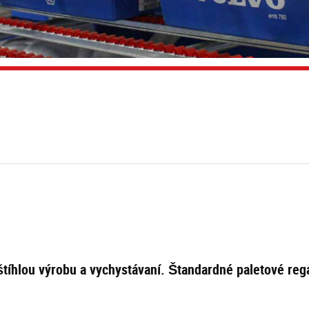
o
tíhlou výrobu a vychystávaní. Štandardné paletové regá