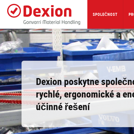
Skip
to
main
SPOLEČNOST
PR
content
Dexion poskytne společno
rychlé, ergonomické a en
účinné řešení