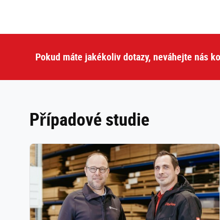
Pokud máte jakékoliv dotazy, neváhejte nás ko
Případové studie