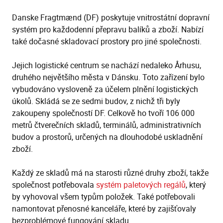
Danske Fragtmænd (DF) poskytuje vnitrostátní dopravní
systém pro každodenní přepravu balíků a zboží. Nabízí
také dočasné skladovací prostory pro jiné společnosti.
Jejich logistické centrum se nachází nedaleko Århusu,
druhého největšího města v Dánsku. Toto zařízení bylo
vybudováno vysloveně za účelem plnění logistických
úkolů. Skládá se ze sedmi budov, z nichž tři byly
zakoupeny společností DF. Celkově ho tvoří 106 000
metrů čtverečních skladů, terminálů, administrativních
budov a prostorů, určených na dlouhodobé uskladnění
zboží.
Každý ze skladů má na starosti různé druhy zboží, takže
společnost potřebovala
systém paletových regálů
, který
by vyhovoval všem typům položek. Také potřebovali
namontovat přenosné kanceláře, které by zajišťovaly
bezproblémové fungování skladu..