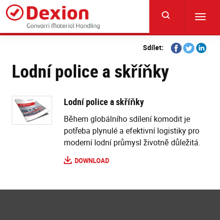
Skip
to
Toggl
main
navig
content
Share
Share
Share
Sdílet:
on
on
on
Lodní police a skříňky
Facebook
Twitter
Linkedi
Lodní police a skříňky
Během globálního sdílení komodit je
potřeba plynulé a efektivní logistiky pro
moderní lodní průmysl životně důležitá.
DOWNLOAD