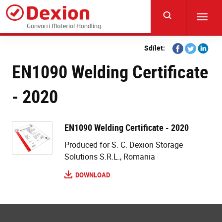
Skip
to
Toggl
main
navig
content
Share
Share
Share
Sdílet:
on
on
on
EN1090 Welding Certificate
Facebook
Twitter
Linkedi
- 2020
EN1090 Welding Certificate - 2020
Produced for S. C. Dexion Storage
Solutions S.R.L., Romania
DOWNLOAD