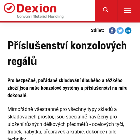
Skip
to
Toggl
main
navig
content
Share
Share
Share
Sdílet:
on
on
on
Příslušenství konzolových
Facebook
Twitter
Linkedi
regálů
Pro bezpečné, pořádané skladování dlouhého a těžkého
zboží jsou naše konzolové systémy a příslušenství na míru
dokonalé.
Mimořádně všestranné pro všechny typy skladů a
skladovacích prostor, jsou speciálně navrženy pro
uložení různých délkových předmětů - ocelových tyčí,
trubek, nábytku, přepravek a krabic, dokonce i bílé
techniky.