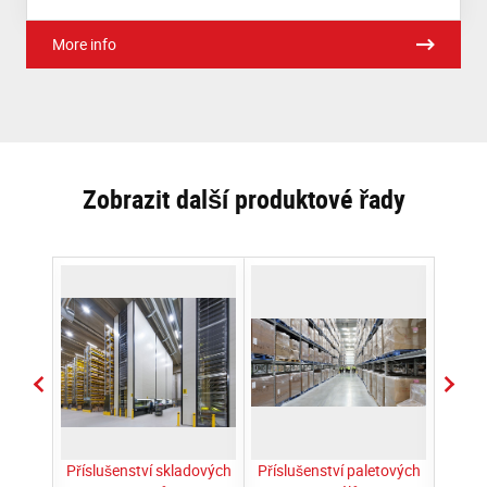
More info
Zobrazit další produktové řady
í
Příslušenství skladových
Příslušenství paletových
Přísl