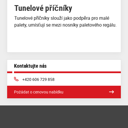
Tunelové příčníky
Tunelové příčníky slouží jako podpěra pro malé
palety, umísťují se mezi nosníky paletového regálu.
Kontaktujte nás
Phone:
+420 606 729 858
Požádat o cenovou nabídku