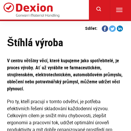
Skip
to
Toggl
main
navig
content
Share
Share
Share
Sdílet:
on
on
on
Štíhlá výroba
Facebook
Twitter
Linkedi
V centru většiny věcí, které kupujeme jako spotřebitelé, je
proces výroby. Ať už vyrábíte ve farmaceutickém,
strojírenském, elektrotechnickém, automobilovém průmyslu,
oblečení nebo potravinářský průmysl, můžeme udržet věci
plynoucí.
Pro ty, kteří pracují v tomto odvětví, je potřeba
efektivních řešení skladování každodenní výzvou.
Celkovým cílem je snížit míru chybovosti, zlepšit
ergonomii a pracovní tok, udržet optimální úroveň
produktivity a mít dobře organizované prostředí pro