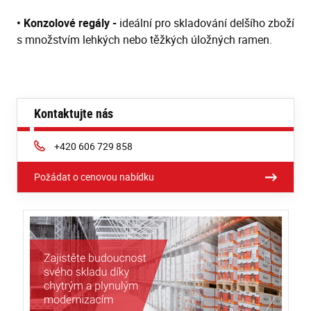
• Konzolové regály -
ideální pro skladování delšího zboží
s množstvím lehkých nebo těžkých úložných ramen.
Kontaktujte nás
Phone:
+420 606 729 858
Požádat o cenovou nabídku