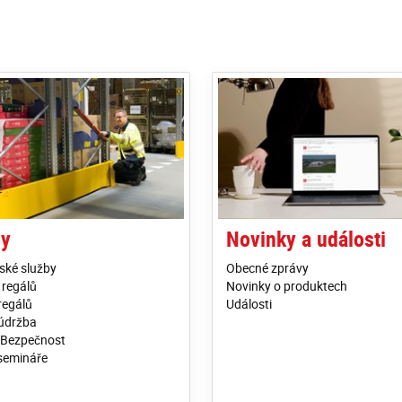
by
Novinky a události
ské služby
Obecné zprávy
 regálů
Novinky o produktech
regálů
Události
 údržba
 Bezpečnost
semináře