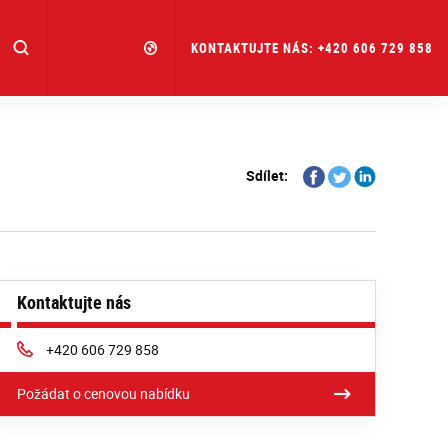
KONTAKTUJTE NÁS: +420 606 729 858
Share
Share
Share
Sdílet:
on
on
on
Facebook
Twitter
Linkedin
Kontaktujte nás
Phone:
+420 606 729 858
Požádat o cenovou nabídku