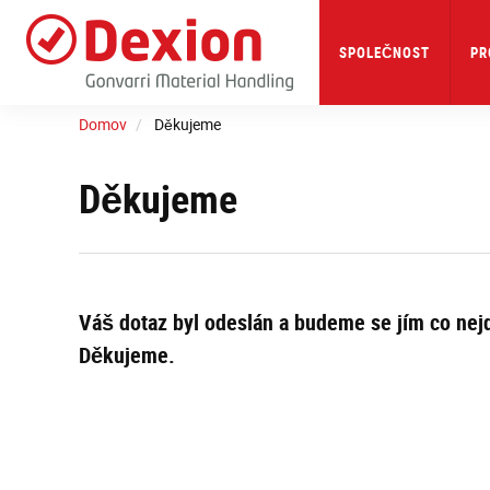
Skip
to
main
SPOLEČNOST
PR
content
Domov
Děkujeme
Děkujeme
Váš dotaz byl odeslán a budeme se jím co nejd
Děkujeme.