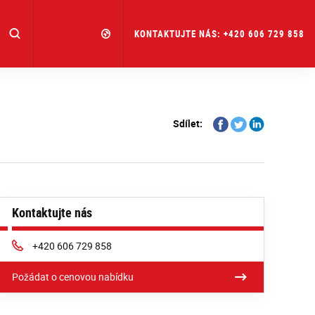
KONTAKTUJTE NÁS: +420 606 729 858
Share
Share
Share
Sdílet:
on
on
on
Facebook
Twitter
Linkedin
Kontaktujte nás
Phone:
+420 606 729 858
Požádat o cenovou nabídku