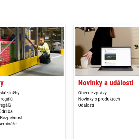
by
Novinky a události
ské služby
Obecné zprávy
 regálů
Novinky o produktech
regálů
Události
 údržba
 Bezpečnost
semináře