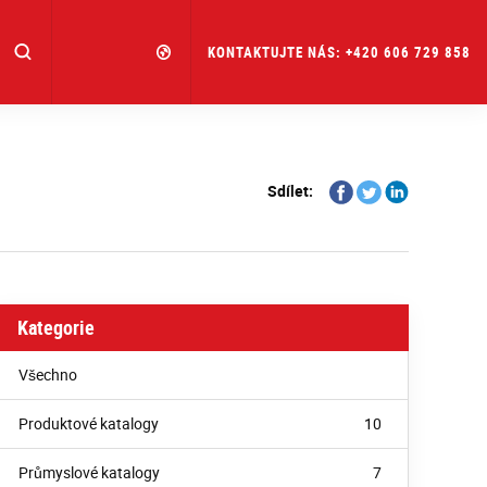
KONTAKTUJTE NÁS: +420 606 729 858
Share
Share
Share
Sdílet:
on
on
on
Facebook
Twitter
Linkedin
Kategorie
Všechno
Produktové katalogy
10
Průmyslové katalogy
7