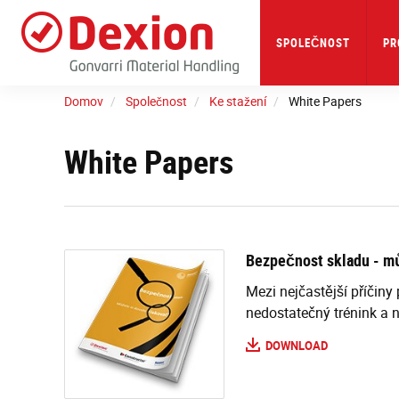
Skip
to
main
SPOLEČNOST
PR
content
Domov
Společnost
Ke stažení
White Papers
White Papers
Bezpečnost skladu - mů
Mezi nejčastější příčiny
nedostatečný trénink a n
DOWNLOAD