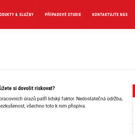
ODUKTY & SLUŽBY
PŘÍPADOVÉ STUDIE
KONTAKTUJTE NÁS
žete si dovolit riskovat?
 pracovních úrazů patří lidský faktor. Nedostatečná údržba,
ezkušenost, všechno toto k nim přispíva.