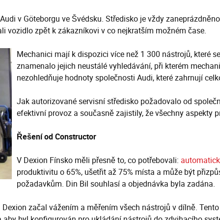
m Audi v Göteborgu ve Švédsku. Středisko je vždy zaneprázdněno 
tali vozidlo zpět k zákazníkovi v co nejkratším možném čase.
Mechanici mají k dispozici více než 1 300 nástrojů, které s
znamenalo jejich neustálé vyhledávání, při kterém mechanic
nezohledňuje hodnoty společnosti Audi, které zahrnují celk
Jak autorizované servisní středisko požadovalo od společnost
efektivní provoz a současně zajistily, že všechny aspekty
Řešení
od Constructor
V Dexion Fínsko měli přesně to, co potřebovali:
automatic
produktivitu o 65%, ušetřit až 75% místa a může být přizp
požadavkům. Din Bil souhlasí a objednávka byla zadána.
tím Dexion začal vážením a měřením všech nástrojů v dílně. Ten
aby byl konfigurován pro ukládání nástrojů do zdvihacího systé