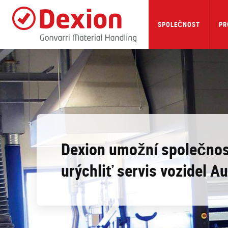
Skip
to
main
SPOLEČNOST
PR
content
Dexion umožní společnost
urýchliť servis vozidel Au