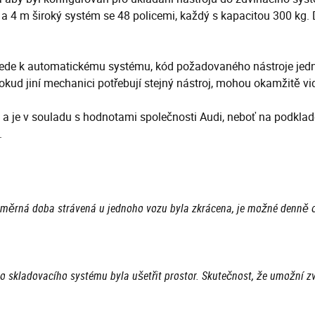
ký a 4 m široký systém se 48 policemi, každý s kapacitou 300 k
řijede k automatickému systému, kód požadovaného nástroje je
ud jiní mechanici potřebují stejný nástroj, mohou okamžitě vidě
 a je v souladu s hodnotami společnosti Audi, neboť na podklad
.
ůměrná doba strávená u jednoho vozu byla zkrácena, je možné denně o
 skladovacího systému byla ušetřit prostor. Skutečnost, že umožní zv