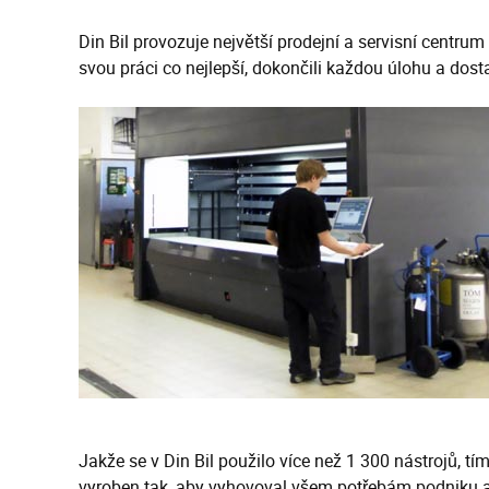
Din Bil provozuje největší prodejní a servisní centru
svou práci co nejlepší, dokončili každou úlohu a dos
Jakže se v Din Bil použilo více než 1 300 nástrojů, 
vyroben tak, aby vyhovoval všem potřebám podniku a 