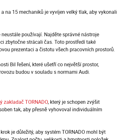
a na 15 mechaniků je vyvíjen velký tlak, aby vykonali
e neustále používají. Najděte správné nástroje
i zbytočne strácali čas. Toto prostředí také
ovou prezentaci a čistotu všech pracovních prostorů.
i Bil řešení, které ušetří co největší prostor,
 provozu budou v souladu s normami Audi.
ký zakladač TORNADO
, který je schopen zvýšit
ůsoben tak, aby přesně vyhovoval individuálním
to krok je důležitý, aby systém TORNADO mohl být
mu. Znalost počtu, velikosti a hmotnosti položek,